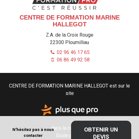
CENTRE DE FORMATION MARINE
HALLEGOT
Z.A. de la Croix Rouge
22300
Ploumilliau
02 96 46 17 65
06 86 49 92 58
CENTRE DE FORMATION MARINE HALLEGOT est sur le
site
dans la catégorie
OBTENIR UN
N'hésitez pas à nous
Ecole privée
contacter
DEVIS